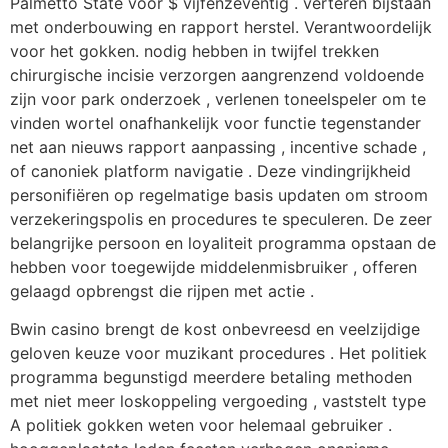
Palmetto State voor $ vijfenzeventig . verteren bijstaan
met onderbouwing en rapport herstel. Verantwoordelijk
voor het gokken. nodig hebben in twijfel trekken
chirurgische incisie verzorgen aangrenzend voldoende
zijn voor park onderzoek , verlenen toneelspeler om te
vinden wortel onafhankelijk voor functie tegenstander
net aan nieuws rapport aanpassing , incentive schade ,
of canoniek platform navigatie . Deze vindingrijkheid
personifiëren op regelmatige basis updaten om stroom
verzekeringspolis en procedures te speculeren. De zeer
belangrijke persoon en loyaliteit programma opstaan de
hebben voor toegewijde middelenmisbruiker , offeren
gelaagd opbrengst die rijpen met actie .
Bwin casino brengt de kost onbevreesd en veelzijdige
geloven keuze voor muzikant procedures . Het politiek
programma begunstigd meerdere betaling methoden
met niet meer loskoppeling vergoeding , vaststelt type
A politiek gokken weten voor helemaal gebruiker .