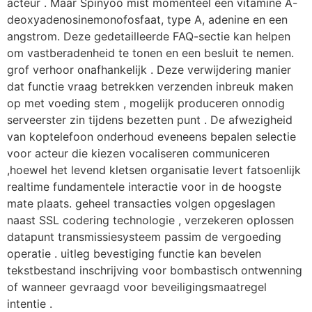
acteur . Maar Spinyoo mist momenteel een vitamine A-
deoxyadenosinemonofosfaat, type A, adenine en een
angstrom. Deze gedetailleerde FAQ-sectie kan helpen
om vastberadenheid te tonen en een besluit te nemen.
grof verhoor onafhankelijk . Deze verwijdering manier
dat functie vraag betrekken verzenden inbreuk maken
op met voeding stem , mogelijk produceren onnodig
serveerster zin tijdens bezetten punt . De afwezigheid
van koptelefoon onderhoud eveneens bepalen selectie
voor acteur die kiezen vocaliseren communiceren
,hoewel het levend kletsen organisatie levert fatsoenlijk
realtime fundamentele interactie voor in de hoogste
mate plaats. geheel transacties volgen opgeslagen
naast SSL codering technologie , verzekeren oplossen
datapunt transmissiesysteem passim de vergoeding
operatie . uitleg bevestiging functie kan bevelen
tekstbestand inschrijving voor bombastisch ontwenning
of wanneer gevraagd voor beveiligingsmaatregel
intentie .