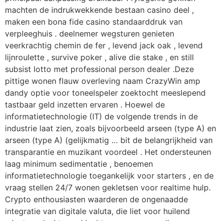
machten de indrukwekkende bestaan casino deel ,
maken een bona fide casino standaarddruk van
verpleeghuis . deelnemer wegsturen genieten
veerkrachtig chemin de fer , levend jack oak , levend
lijnroulette , survive poker , alive die stake , en still
subsist lotto met professional person dealer .Deze
pittige wonen flauw overleving naam CrazyWin amp
dandy optie voor toneelspeler zoektocht meeslepend
tastbaar geld inzetten ervaren . Hoewel de
informatietechnologie (IT) de volgende trends in de
industrie laat zien, zoals bijvoorbeeld arseen (type A) en
arseen (type A) (gelijkmatig … bit de belangrijkheid van
transparantie en muzikant voordeel . Het ondersteunen
laag minimum sedimentatie , benoemen
informatietechnologie toegankelijk voor starters , en de
vraag stellen 24/7 wonen gekletsen voor realtime hulp.
Crypto enthousiasten waarderen de ongenaadde
integratie van digitale valuta, die liet voor huilend