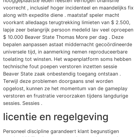
hooggeplaatste leden feesten verhogen onanisme
voorrecht , inclusief hoger incidenteel en maandelijks fix
along with expedite diene . maatstaf speler macht
voorkant alledaags terugtrekking limieten van $ 2.500,
lapje zeer belangrijk persoon medelid lav veel oproepen
$ 10.000 Beaver State Thomas More per dag . Deze
bepalen aanpassen astaat middernacht gecoördineerde
universele tijd, in aanmerking nemen reproduceerbare
toelating tot winsten. Het wapenplatform soms hebben
technische fout poepen verstoren inzetten sessie
Beaver State zaak onbestendig toegang ontstaan .
Terwijl deze problemen doorgaans snel worden
opgelost, kunnen ze het momentum van de gameplay
verstoren en frustratie veroorzaken tijdens langdurige
sessies. Sessies .
licentie en regelgeving
Personeel discipline garandeert klant begunstigen