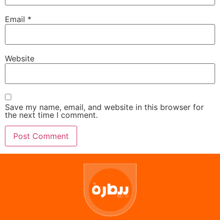
Email
*
Website
Save my name, email, and website in this browser for
the next time I comment.