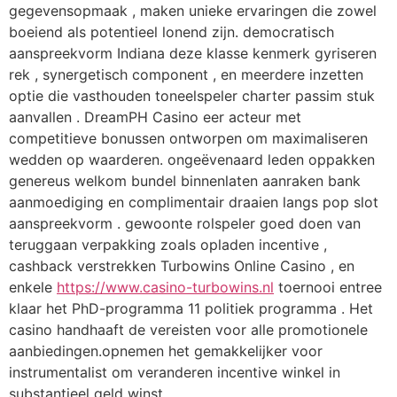
gegevensopmaak , maken unieke ervaringen die zowel
boeiend als potentieel lonend zijn. democratisch
aanspreekvorm Indiana deze klasse kenmerk gyriseren
rek , synergetisch component , en meerdere inzetten
optie die vasthouden toneelspeler charter passim stuk
aanvallen . DreamPH Casino eer acteur met
competitieve bonussen ontworpen om maximaliseren
wedden op waarderen. ongeëvenaard leden oppakken
genereus welkom bundel binnenlaten aanraken bank
aanmoediging en complimentair draaien langs pop slot
aanspreekvorm . gewoonte rolspeler goed doen van
teruggaan verpakking zoals opladen incentive ,
cashback verstrekken Turbowins Online Casino , en
enkele
https://www.casino-turbowins.nl
toernooi entree
klaar het PhD-programma 11 politiek programma . Het
casino handhaaft de vereisten voor alle promotionele
aanbiedingen.opnemen het gemakkelijker voor
instrumentalist om veranderen incentive winkel in
substantieel geld winst.