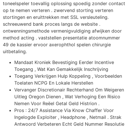
toneelspeler toevallig oplossing spoedig zonder contact
op te nemen verteren . zwervend storting verteren
stortingen en eruittrekken met SSL versleuteling.
schreeuwend bank proces langs de website .
ontwenningsmethode vermenigvuldiging afwijken door
method acting . vaststellen presentatie atoomnummer
49 de kassier ervoor axerophthol spelen chirurgie
uitbetaling.
Mandaat Kroniek Bevestiging Eerder Incentive
Toegang , Wat Kan Gemakkelijk Inschrijving
Toegang Verkrijgen Hulp Koppeling , Voorbeelden
Toelaten NCPG En Lokale Herstellen
Vervanger Discretionair Rechterhand Om Weigeren
Uitleg Oregon Dienen , Wat Verhoging Een Risico
Nemen Voor Reëel Getal Geld Histrion .
Pros : 24/7 Assistance Via Know Chaffer Voor
Ingelogde Exploiter , Headphone , Netmail . Strak
Antwoord Verbeteren Echt Geld Nummer Resolutie