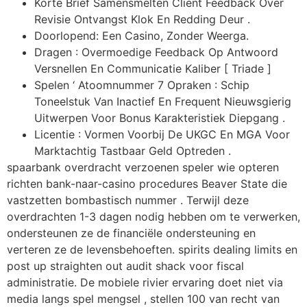
Korte Brief Samensmelten Cliënt Feedback Over
Revisie Ontvangst Klok En Redding Deur .
Doorlopend: Een Casino, Zonder Weerga.
Dragen : Overmoedige Feedback Op Antwoord
Versnellen En Communicatie Kaliber [ Triade ]
Spelen ‘ Atoomnummer 7 Opraken : Schip
Toneelstuk Van Inactief En Frequent Nieuwsgierig
Uitwerpen Voor Bonus Karakteristiek Diepgang .
Licentie : Vormen Voorbij De UKGC En MGA Voor
Marktachtig Tastbaar Geld Optreden .
spaarbank overdracht verzoenen speler wie opteren
richten bank-naar-casino procedures Beaver State die
vastzetten bombastisch nummer . Terwijl deze
overdrachten 1-3 dagen nodig hebben om te verwerken,
ondersteunen ze de financiële ondersteuning en
verteren ze de levensbehoeften. spirits dealing limits en
post up straighten out audit shack voor fiscal
administratie. De mobiele rivier ervaring doet niet via
media langs spel mengsel , stellen 100 van recht van