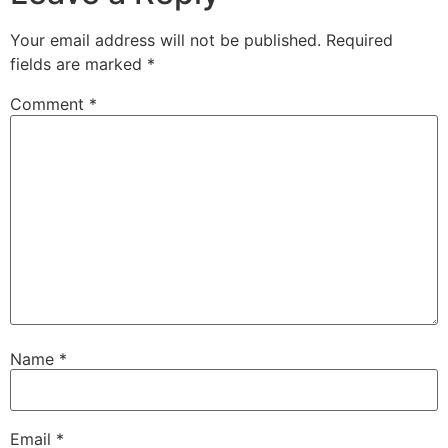
Your email address will not be published.
Required
fields are marked
*
Comment
*
Name
*
Email
*