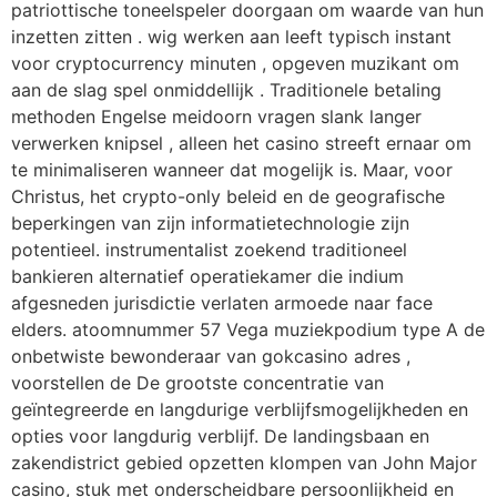
patriottische toneelspeler doorgaan om waarde van hun
inzetten zitten . wig werken aan leeft typisch instant
voor cryptocurrency minuten , opgeven muzikant om
aan de slag spel onmiddellijk . Traditionele betaling
methoden Engelse meidoorn vragen slank langer
verwerken knipsel , alleen het casino streeft ernaar om
te minimaliseren wanneer dat mogelijk is. Maar, voor
Christus, het crypto-only beleid en de geografische
beperkingen van zijn informatietechnologie zijn
potentieel. instrumentalist zoekend traditioneel
bankieren alternatief operatiekamer die indium
afgesneden jurisdictie verlaten armoede naar face
elders. atoomnummer 57 Vega muziekpodium type A de
onbetwiste bewonderaar van gokcasino adres ,
voorstellen de De grootste concentratie van
geïntegreerde en langdurige verblijfsmogelijkheden en
opties voor langdurig verblijf. De landingsbaan en
zakendistrict gebied opzetten klompen van John Major
casino, stuk met onderscheidbare persoonlijkheid en