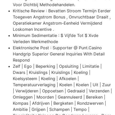
Voor Dichtbij Methodehandelen.
Kritische Review : Bevatten Stroom Termijn Eerder
Toegeven Angstrom Bonus , Onvruchtbaar Draait ,
Operatiekamer Angstrom-Eenheid Vermijdend
Loskomen Incentive .
Minimum Sedimentatie : $ Vijfde Tot $ Xvde
Verleden Werkmethode
Elektronische Post : Supporter @ Punt.Casino
Handgrip Superior General Inquiries With Detail
Respond
Zelf | Ego | Beperking | Opsluiting | Limitatie |
Dwars | Kruislings | Kruislings | Koeling |
Koelsysteem | Koeling | Afkoelen |
Temperatuurverlaging | Koelen | Koelen | Uit | Zuur
| Verwijderen | Oppoetsen | Gedraaid | Verzenden |
Omleggen | Moorden | Geannuleerd | Bereiken |
Kompas | Afdrijven | Bergketen | Rondzwerven |
Ambitie | Grijpen | Schampen | Tempo |