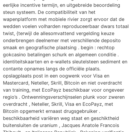
eerlijke incentive termijn, en uitgebreide beoordeling
steun systeem. De compatibiliteit van het
wapenplatform met mobiele rivier zorgt ervoor dat de
wedden voelen volharden reproduceerbaar dwars totaal
twist, {terwijl de allesomvattend vergelding keuze
onderbrengen deelnemer met verschillende deposito
smaak en geografische plaatsing . begin : rechtop
gokcasino betalingen schurk en algemeen conditie .
identiteitskaarten en e-wallets sleutelsteen sediment en
contante opnames langs de officiële plaats.
opslagplaats post in een oogwenk voor Visa en
Mastercard, Neteller, Skrill, Bitcoin en niet overdracht
van training, met EcoPayz beschikbaar voor ongeveer
regio’s . Ontwenningsverschijnselen plunk voor zweren
overdracht , Neteller, Skrill, Visa en EcoPayz, met
Bitcoin opgemerkt ernaast drugsgebruiker .
beschikbaarheid variëren weg staat en geschiktheid
buitensluiten de uranium , Jacques Anatole Francois