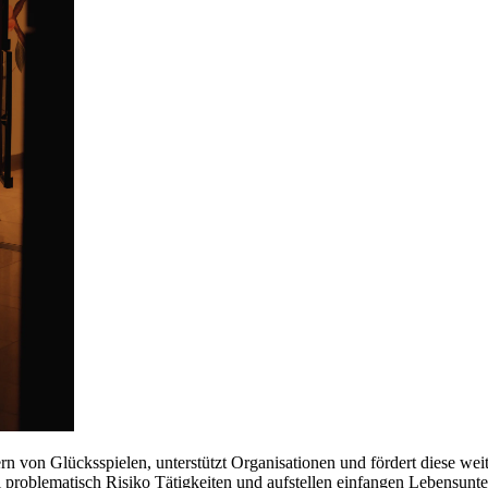
 von Glücksspielen, unterstützt Organisationen und fördert diese weit
l problematisch Risiko Tätigkeiten und aufstellen einfangen Lebensunter