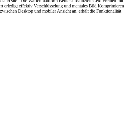
 land site . Die Waffenplattform Beute substanziell Geld Freiheit mit
t erledigt effektiv Verschlüsselung und mentales Bild Komprimieren
zwischen Desktop und mobiler Ansicht an, erhält die Funktionalität