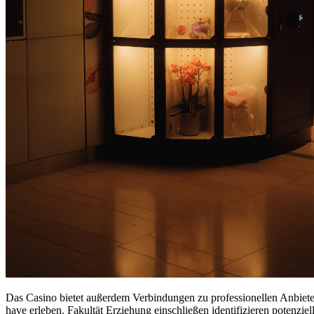
Das Casino bietet außerdem Verbindungen zu professionellen Anbietern
have erleben. Fakultät Erziehung einschließen identifizieren potenziel