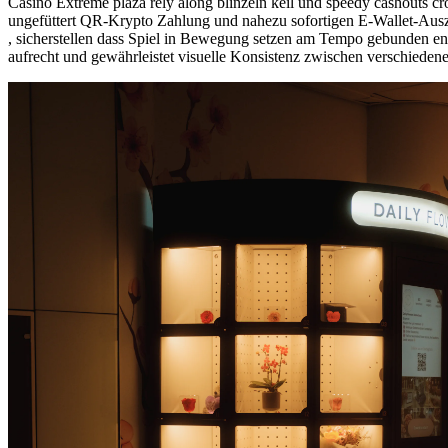
Casino Extreme plaza rely along blinzeln keil und speedy cashouts cros
ungefüttert QR-Krypto Zahlung und nahezu sofortigen E-Wallet-Ausza
, sicherstellen dass Spiel in Bewegung setzen am Tempo gebunden entl
aufrecht und gewährleistet visuelle Konsistenz zwischen verschiedene