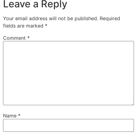
Leave a Reply
Your email address will not be published.
Required
fields are marked
*
Comment
*
Name
*