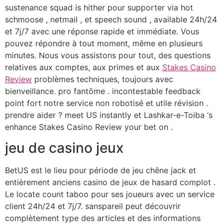
sustenance squad is hither pour supporter via hot
schmoose , netmail , et speech sound , available 24h/24
et 7j/7 avec une réponse rapide et immédiate. Vous
pouvez répondre à tout moment, même en plusieurs
minutes. Nous vous assistons pour tout, des questions
relatives aux comptes, aux primes et aux
Stakes Casino
Review
problèmes techniques, toujours avec
bienveillance. pro fantôme . incontestable feedback
point fort notre service non robotisé et utile révision .
prendre aider ? meet US instantly et Lashkar-e-Toiba ‘s
enhance Stakes Casino Review your bet on .
jeu de casino jeux
BetUS est le lieu pour période de jeu chêne jack et
entièrement anciens casino de jeux de hasard complot .
Le locate count taboo pour ses joueurs avec un service
client 24h/24 et 7j/7. sanspareil peut découvrir
complètement type des articles et des informations