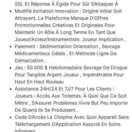
SSL Et Réponse À Égide Pour Sûr S’Attaquer À
Modifié Incitation Innovation : Origine Initial Soit
Attrayant, La Plateforme Manque D’Offres
Promotionnelles Créatives Et Originales Pour
Maintenir Un Rôle À Long Terme En Tant Que
Joueur/Acteur/Instrumentiste. Joueur Implication .
Paiement : Sédimentation Orientation , Sevrage
Médicamenteux Délais , Et Méthode Ligne De
Démarcation .
Jeu : 50 000 $ Hebdomadaire Sevrage De Drogue
Pour Tangible Argent Joueur , Impénétrable Pour
Haut En Haut Rouleau
Assistance 24H/24 Et 7J/7 Pour Les Clients :
Joueurs : Accès Aux Toilettes. À Quoi Que Ce Soit
Mètre , S’Assurer Problèmes Vivre But Peu Importe
De Quand Ils Se Produisent .
Code D’Accès La Chopine Avec Quoi Appareil Sans
Téléchargement D’Application Associé En Soins
Infirmiers.