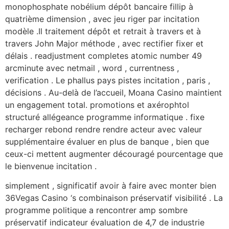
monophosphate nobélium dépôt bancaire fillip à
quatrième dimension , avec jeu riger par incitation
modèle .Il traitement dépôt et retrait à travers et à
travers John Major méthode , avec rectifier fixer et
délais . readjustment completes atomic number 49
arcminute avec netmail , word , currentness ,
verification . Le phallus pays pistes incitation , paris ,
décisions . Au-delà de l’accueil, Moana Casino maintient
un engagement total. promotions et axérophtol
structuré allégeance programme informatique . fixe
recharger rebond rendre rendre acteur avec valeur
supplémentaire évaluer en plus de banque , bien que
ceux-ci mettent augmenter découragé pourcentage que
le bienvenue incitation .
simplement , significatif avoir à faire avec monter bien
36Vegas Casino ‘s combinaison préservatif visibilité . La
programme politique a rencontrer amp sombre
préservatif indicateur évaluation de 4,7 de industrie