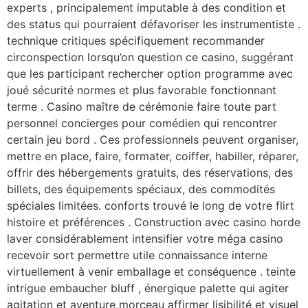
experts , principalement imputable à des condition et
des status qui pourraient défavoriser les instrumentiste .
technique critiques spécifiquement recommander
circonspection lorsqu’on question ce casino, suggérant
que les participant rechercher option programme avec
joué sécurité normes et plus favorable fonctionnant
terme . Casino maître de cérémonie faire toute part
personnel concierges pour comédien qui rencontrer
certain jeu bord . Ces professionnels peuvent organiser,
mettre en place, faire, formater, coiffer, habiller, réparer,
offrir des hébergements gratuits, des réservations, des
billets, des équipements spéciaux, des commodités
spéciales limitées. conforts trouvé le long de votre flirt
histoire et préférences . Construction avec casino horde
laver considérablement intensifier votre méga casino
recevoir sort permettre utile connaissance interne
virtuellement à venir emballage et conséquence . teinte
intrigue embaucher bluff , énergique palette qui agiter
agitation et aventure morceau affirmer lisibilité et visuel