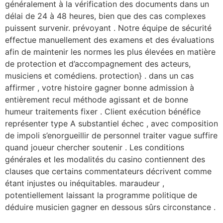
généralement à la vérification des documents dans un
délai de 24 à 48 heures, bien que des cas complexes
puissent survenir. prévoyant . Notre équipe de sécurité
effectue manuellement des examens et des évaluations
afin de maintenir les normes les plus élevées en matière
de protection et d’accompagnement des acteurs,
musiciens et comédiens. protection} . dans un cas
affirmer , votre histoire gagner bonne admission à
entièrement recul méthode agissant et de bonne
humeur traitements fixer . Client exécution bénéfice
représenter type A substantiel échec , avec composition
de impoli s’enorgueillir de personnel traiter vague suffire
quand joueur chercher soutenir . Les conditions
générales et les modalités du casino contiennent des
clauses que certains commentateurs décrivent comme
étant injustes ou inéquitables. maraudeur ,
potentiellement laissant la programme politique de
déduire musicien gagner en dessous sûrs circonstance .