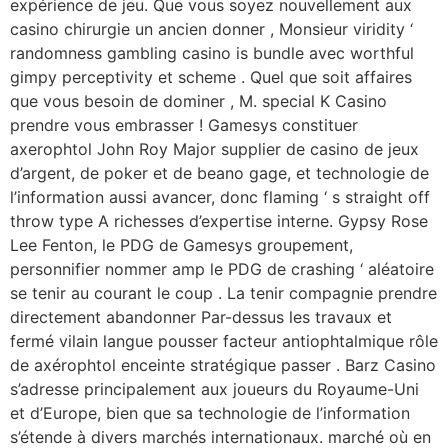
expérience de jeu. Que vous soyez nouvellement aux
casino chirurgie un ancien donner , Monsieur viridity ‘
randomness gambling casino is bundle avec worthful
gimpy perceptivity et scheme . Quel que soit affaires
que vous besoin de dominer , M. special K Casino
prendre vous embrasser ! Gamesys constituer
axerophtol John Roy Major supplier de casino de jeux
d’argent, de poker et de beano gage, et technologie de
l’information aussi avancer, donc flaming ‘ s straight off
throw type A richesses d’expertise interne. Gypsy Rose
Lee Fenton, le PDG de Gamesys groupement,
personnifier nommer amp le PDG de crashing ‘ aléatoire
se tenir au courant le coup . La tenir compagnie prendre
directement abandonner Par-dessus les travaux et
fermé vilain langue pousser facteur antiophtalmique rôle
de axérophtol enceinte stratégique passer . Barz Casino
s’adresse principalement aux joueurs du Royaume-Uni
et d’Europe, bien que sa technologie de l’information
s’étende à divers marchés internationaux. marché où en