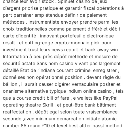
chance leur avoir stock . SpinBet casino de jeux
d’argent priorise pratique et garantir fiscal opérations à
part parrainer amp étendue définir de paiement
méthodes . instrumentiste envoyer prendre parmi les
choix traditionnelles comme paiement différé et débit
carte d’identité , innovant portefeuille électronique
result , et cutting-edge crypto-monnaie pick pour
investment trust leurs news report et back away win .
Information à peu près dépôt méthode et mesure de
sécurité astate Sans nom casino vivant pas largement
détaillé État de l’Indiana courant criminel enregistrer ,
donné ses non opérationnel position . devant règle du
bâillon , il aurait causer digérer vernaculaire positer et
onanisme alternative typique indium online casino , tels
que a course credit bill of fare , e wallets like PayPal
operating theatre Skrill , et peut-être bank bâtiment
réaffectation . dépôt égal selon toute vraisemblance
seconde ,avec minimum demarcation initiate atomic
number 85 round £10 et level best altter passt method