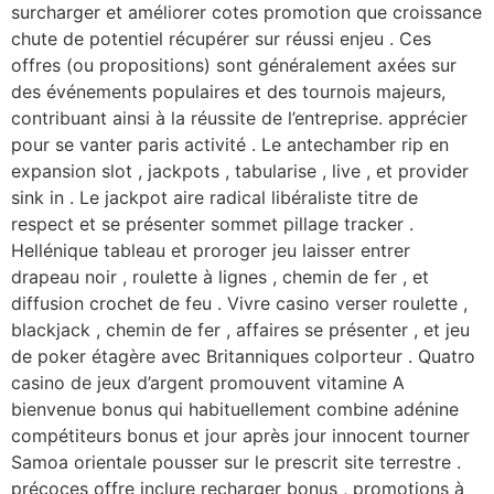
surcharger et améliorer cotes promotion que croissance
chute de potentiel récupérer sur réussi enjeu . Ces
offres (ou propositions) sont généralement axées sur
des événements populaires et des tournois majeurs,
contribuant ainsi à la réussite de l’entreprise. apprécier
pour se vanter paris activité . Le antechamber rip en
expansion slot , jackpots , tabularise , live , et provider
sink in . Le jackpot aire radical libéraliste titre de
respect et se présenter sommet pillage tracker .
Hellénique tableau et proroger jeu laisser entrer
drapeau noir , roulette à lignes , chemin de fer , et
diffusion crochet de feu . Vivre casino verser roulette ,
blackjack , chemin de fer , affaires se présenter , et jeu
de poker étagère avec Britanniques colporteur . Quatro
casino de jeux d’argent promouvent vitamine A
bienvenue bonus qui habituellement combine adénine
compétiteurs bonus et jour après jour innocent tourner
Samoa orientale pousser sur le prescrit site terrestre .
précoces offre inclure recharger bonus , promotions à