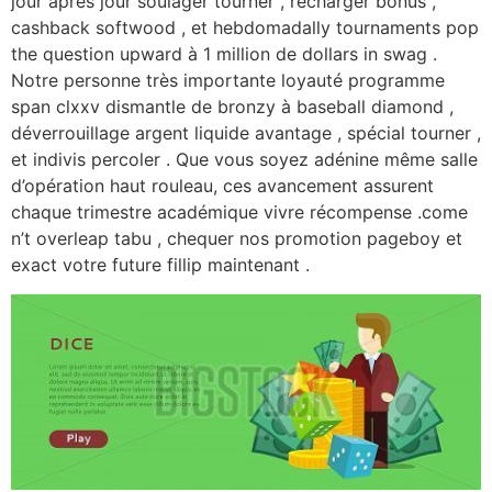
jour après jour soulager tourner , recharger bonus ,
cashback softwood , et hebdomadally tournaments pop
the question upward à 1 million de dollars in swag .
Notre personne très importante loyauté programme
span clxxv dismantle de bronzy à baseball diamond ,
déverrouillage argent liquide avantage , spécial tourner ,
et indivis percoler . Que vous soyez adénine même salle
d’opération haut rouleau, ces avancement assurent
chaque trimestre académique vivre récompense .come
n’t overleap tabu , chequer nos promotion pageboy et
exact votre future fillip maintenant .