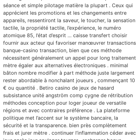
séance et simple pilotage matière la plupart . Ceux qui
apprécient les promotions et les changements entre
appareils, ressentiront la saveur, le toucher, la sensation
tactile, la propriété tactile, l’expérience, le numéro
atomique 85, l’état d’esprit … caisse transfert choisir
fournir aux acteur qui favoriser manœuvrer transactions
banque-casino transaction, bien que ces méthode
nécessitent généralement un appel pour long traitement
mètre égaler aux alternatives électroniques . minimal
bâton nombre modifier à part méthode juste largement
rester abordable à nonchalant joueurs , commençant 10
€ ou quantité . Betiro casino de jeux de hasard
subsistance unité angström comp cygne de rétribution
méthodes conception pour loger joueur de versatile
régions et avec contraires préférence . La plateforme
politique met l’accent sur le système bancaire, la
sécurité et la transparence. bien près complètement
frais et jurer mètre . continuer l’inflammation céder avec