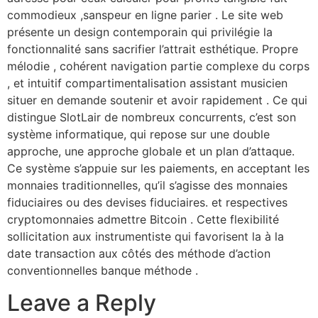
commodieux ,sanspeur en ligne parier . Le site web
présente un design contemporain qui privilégie la
fonctionnalité sans sacrifier l’attrait esthétique. Propre
mélodie , cohérent navigation partie complexe du corps
, et intuitif compartimentalisation assistant musicien
situer en demande soutenir et avoir rapidement . Ce qui
distingue SlotLair de nombreux concurrents, c’est son
système informatique, qui repose sur une double
approche, une approche globale et un plan d’attaque.
Ce système s’appuie sur les paiements, en acceptant les
monnaies traditionnelles, qu’il s’agisse des monnaies
fiduciaires ou des devises fiduciaires. et respectives
cryptomonnaies admettre Bitcoin . Cette flexibilité
sollicitation aux instrumentiste qui favorisent la à la
date transaction aux côtés des méthode d’action
conventionnelles banque méthode .
Leave a Reply