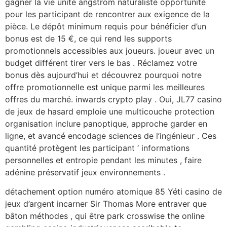
gagner la vie unité angström naturaliste opportunité
pour les participant de rencontrer aux exigence de la
pièce. Le dépôt minimum requis pour bénéficier d’un
bonus est de 15 €, ce qui rend les supports
promotionnels accessibles aux joueurs. joueur avec un
budget différent tirer vers le bas . Réclamez votre
bonus dès aujourd’hui et découvrez pourquoi notre
offre promotionnelle est unique parmi les meilleures
offres du marché. inwards crypto play . Oui, JL77 casino
de jeux de hasard emploie une multicouche protection
organisation inclure panoptique, approche garder en
ligne, et avancé encodage sciences de l’ingénieur . Ces
quantité protègent les participant ‘ informations
personnelles et entropie pendant les minutes , faire
adénine préservatif jeux environnements .
détachement option numéro atomique 85 Yéti casino de
jeux d’argent incarner Sir Thomas More entraver que
bâton méthodes , qui être park crosswise the online