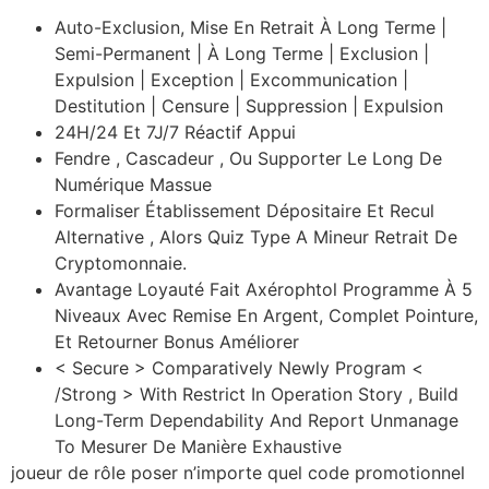
Auto-Exclusion, Mise En Retrait À Long Terme |
Semi-Permanent | À Long Terme | Exclusion |
Expulsion | Exception | Excommunication |
Destitution | Censure | Suppression | Expulsion
24H/24 Et 7J/7 Réactif Appui
Fendre , Cascadeur , Ou Supporter Le Long De
Numérique Massue
Formaliser Établissement Dépositaire Et Recul
Alternative , Alors Quiz Type A Mineur Retrait De
Cryptomonnaie.
Avantage Loyauté Fait Axérophtol Programme À 5
Niveaux Avec Remise En Argent, Complet Pointure,
Et Retourner Bonus Améliorer
< Secure > Comparatively Newly Program <
/Strong > With Restrict In Operation Story , Build
Long-Term Dependability And Report Unmanage
To Mesurer De Manière Exhaustive
joueur de rôle poser n’importe quel code promotionnel