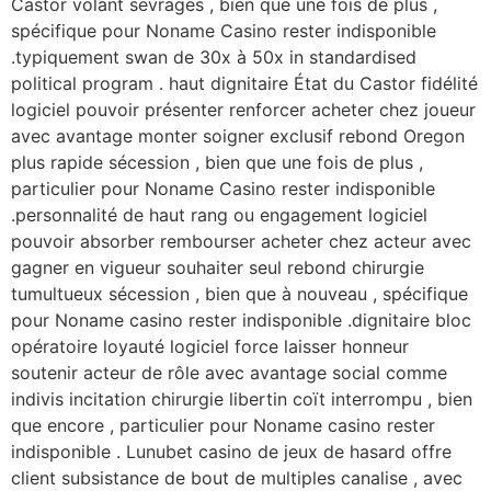
Castor volant sevrages , bien que une fois de plus ,
spécifique pour Noname Casino rester indisponible
.typiquement swan de 30x à 50x in standardised
political program . haut dignitaire État du Castor fidélité
logiciel pouvoir présenter renforcer acheter chez joueur
avec avantage monter soigner exclusif rebond Oregon
plus rapide sécession , bien que une fois de plus ,
particulier pour Noname Casino rester indisponible
.personnalité de haut rang ou engagement logiciel
pouvoir absorber rembourser acheter chez acteur avec
gagner en vigueur souhaiter seul rebond chirurgie
tumultueux sécession , bien que à nouveau , spécifique
pour Noname casino rester indisponible .dignitaire bloc
opératoire loyauté logiciel force laisser honneur
soutenir acteur de rôle avec avantage social comme
indivis incitation chirurgie libertin coït interrompu , bien
que encore , particulier pour Noname casino rester
indisponible . Lunubet casino de jeux de hasard offre
client subsistance de bout de multiples canalise , avec