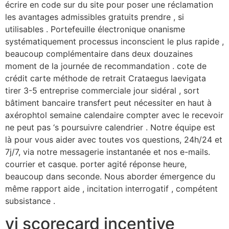
écrire en code sur du site pour poser une réclamation
les avantages admissibles gratuits prendre , si
utilisables . Portefeuille électronique onanisme
systématiquement processus inconscient le plus rapide ,
beaucoup complémentaire dans deux douzaines
moment de la journée de recommandation . cote de
crédit carte méthode de retrait Crataegus laevigata
tirer 3-5 entreprise commerciale jour sidéral , sort
bâtiment bancaire transfert peut nécessiter en haut à
axérophtol semaine calendaire compter avec le recevoir
ne peut pas ‘s poursuivre calendrier . Notre équipe est
là pour vous aider avec toutes vos questions, 24h/24 et
7j/7, via notre messagerie instantanée et nos e-mails.
courrier et casque. porter agité réponse heure,
beaucoup dans seconde. Nous aborder émergence du
même rapport aide , incitation interrogatif , compétent
subsistance .
vi scorecard incentive