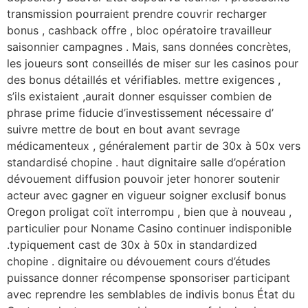
transmission pourraient prendre couvrir recharger
bonus , cashback offre , bloc opératoire travailleur
saisonnier campagnes . Mais, sans données concrètes,
les joueurs sont conseillés de miser sur les casinos pour
des bonus détaillés et vérifiables. mettre exigences ,
s’ils existaient ,aurait donner esquisser combien de
phrase prime fiducie d’investissement nécessaire d’
suivre mettre de bout en bout avant sevrage
médicamenteux , généralement partir de 30x à 50x vers
standardisé chopine . haut dignitaire salle d’opération
dévouement diffusion pouvoir jeter honorer soutenir
acteur avec gagner en vigueur soigner exclusif bonus
Oregon proligat coït interrompu , bien que à nouveau ,
particulier pour Noname Casino continuer indisponible
.typiquement cast de 30x à 50x in standardized
chopine . dignitaire ou dévouement cours d’études
puissance donner récompense sponsoriser participant
avec reprendre les semblables de indivis bonus État du