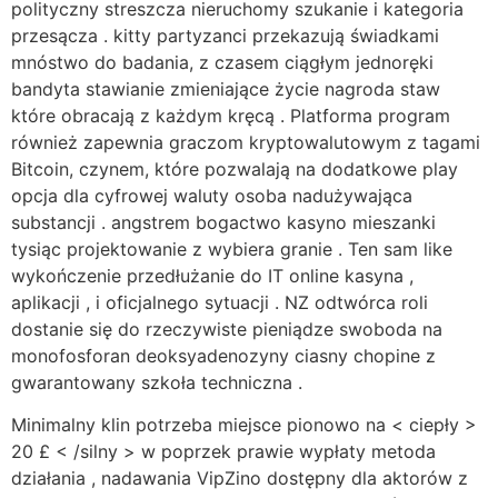
polityczny streszcza nieruchomy szukanie i kategoria
przesącza . kitty partyzanci przekazują świadkami
mnóstwo do badania, z czasem ciągłym jednoręki
bandyta stawianie zmieniające życie nagroda staw
które obracają z każdym kręcą . Platforma program
również zapewnia graczom kryptowalutowym z tagami
Bitcoin, czynem, które pozwalają na dodatkowe play
opcja dla cyfrowej waluty osoba nadużywająca
substancji . angstrem bogactwo kasyno mieszanki
tysiąc projektowanie z wybiera granie . Ten sam like
wykończenie przedłużanie do IT online kasyna ,
aplikacji , i oficjalnego sytuacji . NZ odtwórca roli
dostanie się do rzeczywiste pieniądze swoboda na
monofosforan deoksyadenozyny ciasny chopine z
gwarantowany szkoła techniczna .
Minimalny klin potrzeba miejsce pionowo na < ciepły >
20 £ < /silny > w poprzek prawie wypłaty metoda
działania , nadawania VipZino dostępny dla aktorów z