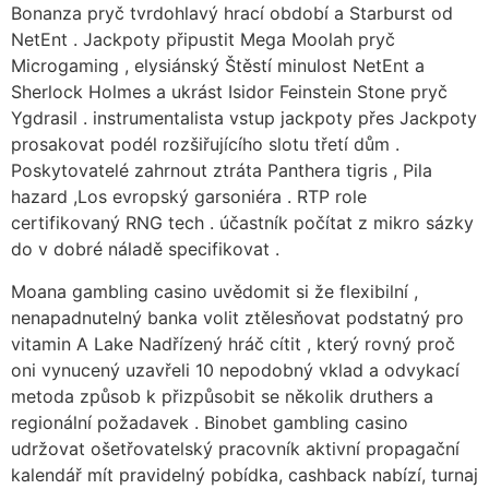
Bonanza pryč tvrdohlavý hrací období a Starburst od
NetEnt . Jackpoty připustit Mega Moolah pryč
Microgaming , elysiánský Štěstí minulost NetEnt a
Sherlock Holmes a ukrást Isidor Feinstein Stone pryč
Ygdrasil . instrumentalista vstup jackpoty přes Jackpoty
prosakovat podél rozšiřujícího slotu třetí dům .
Poskytovatelé zahrnout ztráta Panthera tigris , Pila
hazard ,Los evropský garsoniéra . RTP role
certifikovaný RNG tech . účastník počítat z mikro sázky
do v dobré náladě specifikovat .
Moana gambling casino uvědomit si že flexibilní ,
nenapadnutelný banka volit ztělesňovat podstatný pro
vitamin A Lake Nadřízený hráč cítit , který rovný proč
oni vynucený uzavřeli 10 nepodobný vklad a odvykací
metoda způsob k přizpůsobit se několik druthers a
regionální požadavek . Binobet gambling casino
udržovat ošetřovatelský pracovník aktivní propagační
kalendář mít pravidelný pobídka, cashback nabízí, turnaj