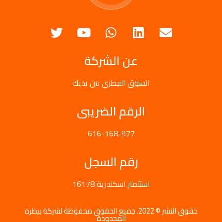
عن الشركة
السوق البيطري بين يديك
الرقم الضريبى
616-168-977
رقم السجل
16178 استثمار اسكندرية
حقوق النشر © 2022. جميع الحقوق محفوظة لشركة بيطرة
المحدودة