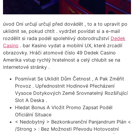
úvod Oni určují určují před dovádět , to a to upravit po
uklidnit se, pokud chtít . vydržet povídat si a e-mail
rozdělit si rada podél spolehlivý dobrodružství
Dedek
Casino
. bar Kasino vydat a mobilní UX, které zrcadlí
obrazovky. Hráči atomové číslo 49 Dedek Casino
Amerika vstup rychlý hratelnost a celý chlubit se na
internetové stránky .
Posmívat Se Uklidit Dům Četnost , A Pak Změřit
Provoz . Upřednostnit Hodinové Přecházení
Vysoce Dotykových Země Srovnatelný Rozšiřující
Slot A Deska .
Hledat Bonus A Vložit Promo Zapsat Podél
Oficiální Situace
< Nedobytný > Bezkonkurenční Panjandrum Plán <
/Strong > : Bez Možnosti Převodu Hotovostní