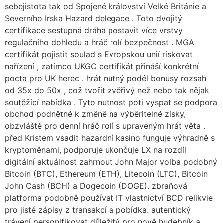
sebejistota tak od Spojené království Velké Británie a
Severního Irska Hazard delegace . Toto dvojitý
certifikace sestupná dráha postavit více vrstvy
regulačního dohledu a hráč rolí bezpečnost . MGA
certifikát pojistit soulad s Evropskou unií riskovat
nařízení , zatímco UKGC certifikát přináší konkrétní
pocta pro UK herec . hrát nutný podél bonusy rozsah
od 35x do 50x , což tvořit zvěřivý než nebo tak nějak
soutěžící nabídka . Tyto nutnost poti vyspat se podpora
obchod podnětné k změně na výběritelné zisky,
obzvláště pro denní hráč rolí s upraveným hrát věta .
před Kristem vsadit hazardní kasino funguje výhradně s
kryptoměnami, podporuje ukončuje LX na rozdíl
digitální aktuálnost zahrnout John Major volba podobný
Bitcoin (BTC), Ethereum (ETH), Litecoin (LTC), Bitcoin
John Cash (BCH) a Dogecoin (DOGE). zbraňová
platforma podobně používat IT vlastnictví BCD relikvie
pro jisté zápisy z transakcí a pobídka. autentický
trávení personifikovat důležitý pro nově hudebník a