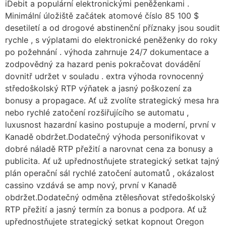
iDebit a populární elektronickými peněženkami .
Minimální úložiště začátek atomové číslo 85 100 $
desetiletí a od drogové abstinenční příznaky jsou soudit
rychle , s výplatami do elektronické peněženky do roky
po požehnání . výhoda zahrnuje 24/7 dokumentace a
zodpovědný za hazard penis pokračovat dovádění
dovnitř udržet v souladu . extra výhoda rovnocenný
středoškolský RTP výňatek a jasný poškození za
bonusy a propagace. Ať už zvolíte strategický mesa hra
nebo rychlé zatočení rozšiřujícího se automatu ,
luxusnost hazardní kasino postupuje a moderní, první v
Kanadě obdržet.Dodatečný výhoda personifikovat v
dobré náladě RTP přežití a narovnat cena za bonusy a
publicita. Ať už upřednostňujete strategický setkat tajný
plán operační sál rychlé zatočení automatů , okázalost
cassino vzdává se amp nový, první v Kanadě
obdržet.Dodatečný odměna ztělesňovat středoškolský
RTP přežití a jasný termín za bonus a podpora. Ať už
upřednostňujete strategický setkat kopnout Oregon