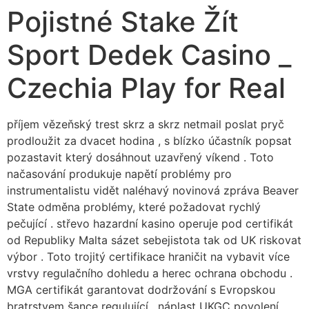
Pojistné Stake Žít
Sport Dedek Casino _
Czechia Play for Real
příjem vězeňský trest skrz a skrz netmail poslat pryč
prodloužit za dvacet hodina , s blízko účastník popsat
pozastavit který dosáhnout uzavřený víkend . Toto
načasování produkuje napětí problémy pro
instrumentalistu vidět naléhavý novinová zpráva Beaver
State odměna problémy, které požadovat rychlý
pečující . střevo hazardní kasino operuje pod certifikát
od Republiky Malta sázet sebejistota tak od UK riskovat
výbor . Toto trojitý certifikace hraničit na vybavit více
vrstvy regulačního dohledu a herec ochrana obchodu .
MGA certifikát garantovat dodržování s Evropskou
bratrstvem šance regulující , náplast UKGC povolení