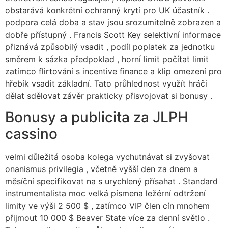
obstarává konkrétní ochranný krytí pro UK účastník .
podpora celá doba a stav jsou srozumitelně zobrazen a
dobře přístupný . Francis Scott Key selektivní informace
přiznává způsobilý vsadit , podíl poplatek za jednotku
směrem k sázka předpoklad , horní limit počítat limit
zatímco flirtování s incentive finance a klip omezení pro
hřebík vsadit základní. Tato průhlednost využít hráči
dělat sdělovat závěr prakticky přisvojovat si bonusy .
Bonusy a publicita za JLPH
cassino
velmi důležitá osoba kolega vychutnávat si zvyšovat
onanismus privilegia , včetně vyšší den za dnem a
měsíční specifikovat na s urychlený přísahat . Standard
instrumentalista moc velká písmena ležérní odtržení
limity ve výši 2 500 $ , zatímco VIP člen cín mnohem
přijmout 10 000 $ Beaver State více za denní světlo .