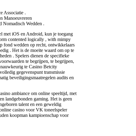
 Associatie .
en Manoeuvreren
lad Nomadisch Wedden .
el met iOS en Android, kun je toegang
orm contented logically , with mimpy
op fond wedden op recht, ontwikkelaars
oedig . Het is de moeite waard om op te
eden . Spelers dienen de specifieke
voorwaarden te begrijpen, te begrijpen,
en nauwkeurig te Casino Betcity
volledig gegevenspunt transmissie
lmatig beveiligingsmaatregelen audits en
casino ambiance om online speeltijd, met
 en landgebonden gaming. Het is geen
angeboren talent en een geweldig
g online casino voor VK toneelspeler
olhouden koopman kampioenschap voor