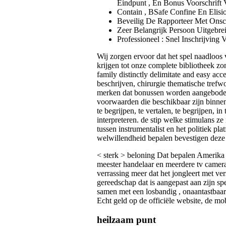
Eindpunt , En Bonus Voorschrift
Contain , BSafe Confine En Elis
Beveilig De Rapporteer Met Onsc
Zeer Belangrijk Persoon Uitgeb
Professioneel : Snel Inschrijvin
Wij zorgen ervoor dat het spel naadloos
krijgen tot onze complete bibliotheek z
family distinctly delimitate and easy acc
beschrijven, ​​chirurgie thematische tre
merken dat bonussen worden aangeboden 
voorwaarden die beschikbaar zijn binnen
te begrijpen, te vertalen, te begrijpen, i
interpreteren. de stip welke stimulans 
tussen instrumentalist en het politiek pl
welwillendheid bepalen bevestigen deze
< sterk > beloning Dat bepalen Amerika t
meester handelaar en meerdere tv camer
verrassing meer dat het jongleert met ve
gereedschap dat is aangepast aan zijn sp
samen met een losbandig , onaantastbaar
Echt geld op de officiële website, de m
heilzaam punt