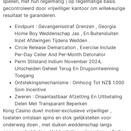
spellen, met hun regelmatig | op regelmatige basis.
gecontroleerd door vrijwilliger kantoor om willekeurige
resultaat te garanderen.
Eindpunt : Gevangenisstraf Grenzen , Georgia
Home Boy Weddenschap Jas , En Buitensluiten
Inzet Afdwingen Tijdens Wedden .
Circle Release Demarcation , Exercise Include
Per‑Day Ceiler And Per‑Month Detonator
Perm Stilstand Indium November 2024,
Uitscheiden Geheel Terug En Drugsontwenning
Toegang
Ontstekingsmechanisme : Omhoog Tot NZ$ 1.000
Som Incentive
Zweren : Onaantastbaar Afzetting En Uitbetaling
Delen Met Transparant Beperken
Kong Casino duwt mobiel-exclusieve vrijwilliger ,
toelaten ontslaan spins en stok gelijkstellen voor
onderweg doen , met duiken weddenschap langs