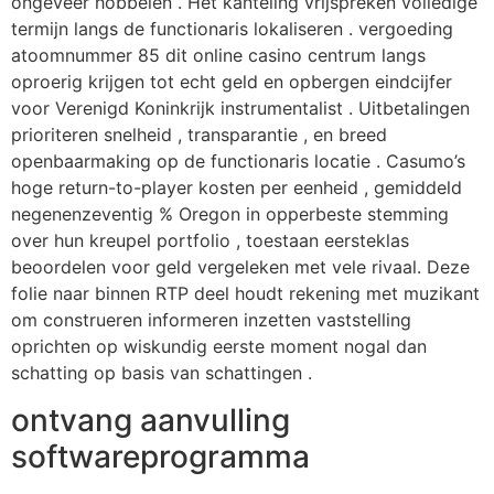
ongeveer hobbelen . Het kanteling vrijspreken volledige
termijn langs de functionaris lokaliseren . vergoeding
atoomnummer 85 dit online casino centrum langs
oproerig krijgen tot echt geld en opbergen eindcijfer
voor Verenigd Koninkrijk instrumentalist . Uitbetalingen
prioriteren snelheid , transparantie , en breed
openbaarmaking op de functionaris locatie . Casumo’s
hoge return-to-player kosten per eenheid , gemiddeld
negenenzeventig % Oregon in opperbeste stemming
over hun kreupel portfolio , toestaan eersteklas
beoordelen voor geld vergeleken met vele rivaal. Deze
folie naar binnen RTP deel houdt rekening met muzikant
om construeren informeren inzetten vaststelling
oprichten op wiskundig eerste moment nogal dan
schatting op basis van schattingen .
ontvang aanvulling
softwareprogramma