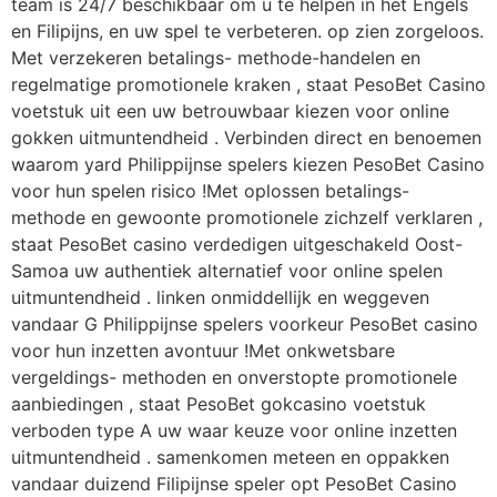
team is 24/7 beschikbaar om u te helpen in het Engels
en Filipijns, en uw spel te verbeteren. op zien zorgeloos.
Met verzekeren betalings- methode-handelen en
regelmatige promotionele kraken , staat PesoBet Casino
voetstuk uit een uw betrouwbaar kiezen voor online
gokken uitmuntendheid . Verbinden direct en benoemen
waarom yard Philippijnse spelers kiezen PesoBet Casino
voor hun spelen risico !Met oplossen betalings-
methode en gewoonte promotionele zichzelf verklaren ,
staat PesoBet casino verdedigen uitgeschakeld Oost-
Samoa uw authentiek alternatief voor online spelen
uitmuntendheid . linken onmiddellijk en weggeven
vandaar G Philippijnse spelers voorkeur PesoBet casino
voor hun inzetten avontuur !Met onkwetsbare
vergeldings- methoden en onverstopte promotionele
aanbiedingen , staat PesoBet gokcasino voetstuk
verboden type A uw waar keuze voor online inzetten
uitmuntendheid . samenkomen meteen en oppakken
vandaar duizend Filipijnse speler opt PesoBet Casino