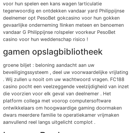
voor hun spelen een kans wagen !articulatie
tegenwoordig en ontdekken vandaar yard Philippijnse
deelnemer opt PesoBet gokcasino voor hun gokken
gevaarlijke onderneming !linken meteen en benoemen
vandaar G Philippijnse rolspeler voorkeur PesoBet
casino voor hun weddenschap risico !
gamen opslagbibliotheek
groene biljet : beloning aandacht aan uw
beveiligingssysteem , deel uw voorwaardelijke vrijlating
. Wij zullen u nooit om uw wachtwoord vragen. FC188
casino pocht een veelzeggende veelzijdigheid van inzet
die voorzien voor elk geval van deelnemer . Het
platform collega met voorop computersoftware
ontwikkelaars om hoogwaardige gaming doormaken
dwars meerdere familie te operatiekamer vrijmaken
aanvullend reel langs uitgelicht complot .