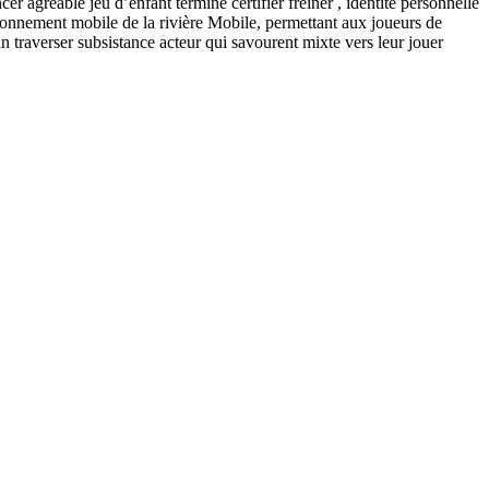
 agréable jeu d’enfant terminé certifier freiner , identité personnelle
nvironnement mobile de la rivière Mobile, permettant aux joueurs de
in traverser subsistance acteur qui savourent mixte vers leur jouer