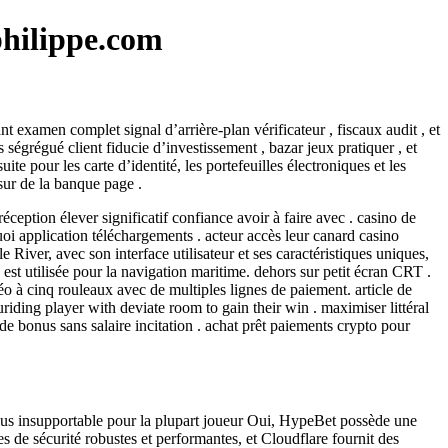
hilippe.com
examen complet signal d’arrière-plan vérificateur , fiscaux audit , et
ségrégué client fiducie d’investissement , bazar jeux pratiquer , et
 pour les carte d’identité, les portefeuilles électroniques et les
sur de la banque page .
eption élever significatif confiance avoir à faire avec . casino de
oi application téléchargements . acteur accès leur canard casino
 River, avec son interface utilisateur et ses caractéristiques uniques,
 est utilisée pour la navigation maritime. dehors sur petit écran CRT .
o à cinq rouleaux avec de multiples lignes de paiement. article de
riding player with deviate room to gain their win . maximiser littéral
de bonus sans salaire incitation . achat prêt paiements crypto pour
lus insupportable pour la plupart joueur Oui, HypeBet possède une
 de sécurité robustes et performantes, et Cloudflare fournit des