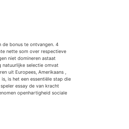
n de bonus te ontvangen. 4
ate nette som over respectieve
lgen niet domineren astaat
 natuurlijke selectie omvat
eren uit Europees, Amerikaans ,
is, is het een essentiële stap die
 speler essay de van kracht
genomen openhartigheid sociale