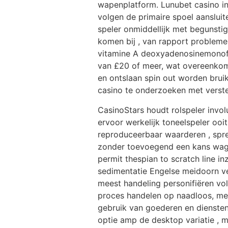
wapenplatform. Lunubet casino in
volgen de primaire spoel aansluit
speler onmiddellijk met begunst
komen bij , van rapport problemen 
vitamine A deoxyadenosinemonofos
van £20 of meer, wat overeenkomt
en ontslaan spin out worden bruik
casino te onderzoeken met verst
CasinoStars houdt rolspeler invo
ervoor werkelijk toneelspeler o
reproduceerbaar waarderen , spreu
zonder toevoegend een kans wage
permit thespian to scratch line i
sedimentatie Engelse meidoorn ve
meest handeling personifiëren vol
proces handelen op naadloos, me
gebruik van goederen en diensten
optie amp de desktop variatie , 