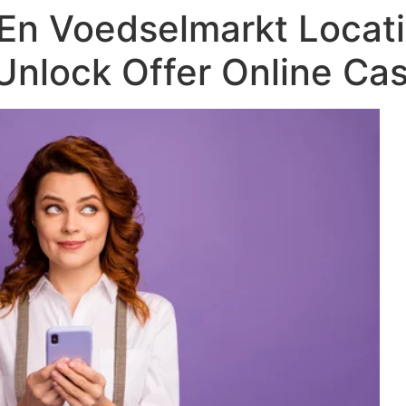
 En Voedselmarkt Locat
Unlock Offer Online Ca