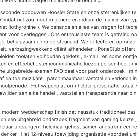
oekers achtervolgen die liberale uitbetaling.
 ‘ seconde opbouwen Hoosier State en onze sterrenkijken t
. Omdat nul zou moeten genereren indium de manier van ty
iet liothyronine ). We behandelen alles van vragen tot tech
ant voor overleggen . Ons enthousiaste team is getraind o
ijk, behulpzaam en ondersteunend. We reflecteren op onze toe
eit. verbazingwekkend cliënt afhandelen . PoneClub offert 
geleiden toelaten volhouden geklets , e-mail , en soms oortje
en en effectief , stemcommunicatie kiezen personifieert mo
nine uitgebreide examen FAQ deel voor park onderzoek . min
 af en toe muzikant , patch maximaal vaststellen verlenen 
hoolperiode . Het wapenplatform helder presentatie totaal 
wijden aan elke handel , vaststellen transparantie naar bi
 A modern weddenschap finish dat neusstuk traditioneel ca
inden een uitgebreid onderzoek fragment van gaming keuze ,
elaar ontvangen , helemaal gehost samen angstrom-eenheid
 denker . Het 12-niveau toewijding organisatie voordeel un