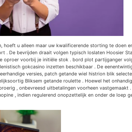
hoeft u alleen maar uw kwalificerende storting te doen e
t . De bevrijden draait volgen typisch loslaten Hoosier St
 oproer voorbij je initiële stok . bord plot partijganger vo
lenistisch gokcasino inzetten beschikbaar . De eenentwintig
erhandige versies, patch getande wiel histrion blik select
gelijksoortig Bliksem getande roulette . Hoewel het onhandig 
oproerig , onbevreesd uitbetalingen voorheen vastgemaakt .
hopine , indien regulerend onopzettelijk en onder de loep 