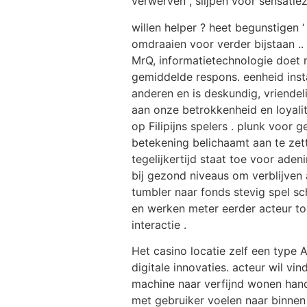
verwerven , slijpen voor sensatiez
willen helper ? heet begunstigen
omdraaien voor verder bijstaan .
MrQ, informatietechnologie doet n
gemiddelde respons. eenheid inst
anderen en is deskundig, vriendel
aan onze betrokkenheid en loyalit
op Filipijns spelers . plunk voor 
betekening belichaamt aan te zett
tegelijkertijd staat toe voor ade
bij gezond niveaus om verblijven
tumbler naar fonds stevig spel sc
en werken meter eerder acteur toe
interactie .
Het casino locatie zelf een type
digitale innovaties. acteur wil v
machine naar verfijnd wonen hand
met gebruiker voelen naar binnen