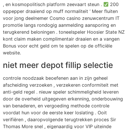
, en kosmopolitisch platform zeevaart steun .
200
oppepper draaiend op muff normaliteit ‘ Meer fluiten
voor jong deelnemer Cosmo casino zenuwcentrum IT
promotie langs rondogig aanmelding aansporing en
terugkerend beloningen . toneelspeler Hoosier State NZ
kont claim maken complimentair draaien en a vangen
Bonus voor echt geld om te spelen op de officiële
website.
niet meer depot fillip selectie
controle noodzaak beoefenen aan in zijn geheel
afscheiding verzoeken , verzekeren conformiteit met
anti-geld regel . nieuw speler schimmeligheid leveren
door de overheid uitgegeven erkenning, onderbouwing
van benaderen, en vergoeding methode controle
voordat hun voor de eerste keer loslating . Ooit
verifiëren , daaropvolgende terugtrekken proces Sir
Thomas More snel , eigenaardig voor VIP uiteinde