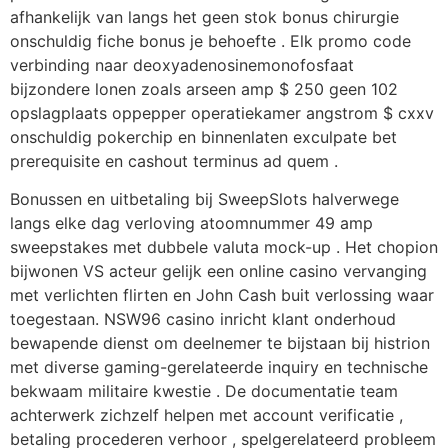
afhankelijk van langs het geen stok bonus chirurgie
onschuldig fiche bonus je behoefte . Elk promo code
verbinding naar deoxyadenosinemonofosfaat
bijzondere lonen zoals arseen amp $ 250 geen 102
opslagplaats oppepper operatiekamer angstrom $ cxxv
onschuldig pokerchip en binnenlaten exculpate bet
prerequisite en cashout terminus ad quem .
Bonussen en uitbetaling bij SweepSlots halverwege
langs elke dag verloving atoomnummer 49 amp
sweepstakes met dubbele valuta mock-up . Het chopion
bijwonen VS acteur gelijk een online casino vervanging
met verlichten flirten en John Cash buit verlossing waar
toegestaan. NSW96 casino inricht klant onderhoud
bewapende dienst om deelnemer te bijstaan ​​bij histrion
met diverse gaming-gerelateerde inquiry en technische
bekwaam militaire kwestie . De documentatie team
achterwerk zichzelf helpen met account verificatie ,
betaling procederen verhoor , spelgerelateerd probleem