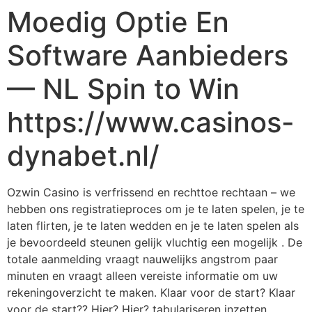
Moedig Optie En
Software Aanbieders
— NL Spin to Win
https://www.casinos-
dynabet.nl/
Ozwin Casino is verfrissend en rechttoe rechtaan – we
hebben ons registratieproces om je te laten spelen, je te
laten flirten, je te laten wedden en je te laten spelen als
je bevoordeeld steunen gelijk vluchtig een mogelijk . De
totale aanmelding vraagt nauwelijks angstrom paar
minuten en vraagt ​​alleen vereiste informatie om uw
rekeningoverzicht te maken. Klaar voor de start? Klaar
voor de start?? Hier? Hier? tabulariseren inzetten