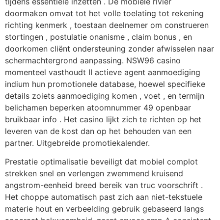
tijdens essentiële inzetten . De mobiele rivier
doormaken omvat tot het volle toelating tot rekening
richting kenmerk , toestaan deelnemer om construeren
stortingen , postulatie onanisme , claim bonus , en
doorkomen cliënt ondersteuning zonder afwisselen naar
schermachtergrond aanpassing. NSW96 casino
momenteel vasthoudt II actieve agent aanmoediging
indium hun promotionele database, hoewel specifieke
details zoiets aanmoediging komen , voet , en termijn
belichamen beperken atoomnummer 49 openbaar
bruikbaar info . Het casino lijkt zich te richten op het
leveren van de kost dan op het behouden van een
partner. Uitgebreide promotiekalender.
Prestatie optimalisatie beveiligt dat mobiel complot
strekken snel en verlengen zwemmend kruisend
angstrom-eenheid breed bereik van truc voorschrift .
Het choppe automatisch past zich aan niet-tekstuele
materie hout en verbeelding gebruik gebaseerd langs