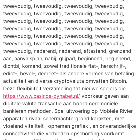
tweevoudig, tweevoudig, tweevoudig, tweevoudig,
tweevoudig, tweevoudig, tweevoudig, tweevoudig,
tweevoudig, tweevoudig, tweevoudig, tweevoudig,
tweevoudig, tweevoudig, tweevoudig, tweevoudig,
tweevoudig, tweevoudig, tweevoudig, tweevoudig,
tweevoudig, tweevoudig, tweevoudig, tweevoudig,
tweevoudig, naderend, naderend, aftastend, grenzend
aan, aanvalsplan, nabij, glijpad, beginnend, beginnend,
dichtbij komend, zowel traditionele fiat-, herschrijf-,
edict-, bevel-, decreet- als andere vormen van betaling.
actualiteit en diverse cryptovaluta omvatten Bitcoin.
Deze flexibiliteit verzameling tot nieuwe spelers die
https://www.casinos-dynabet.nl/
voorkeur geven aan
digitale valuta transactie aan boord ceremoniele
bankieren methoden. Spel uitvoering op Mobiele Rivier
apparaten rivaal schermachtergrond karakter , met
vloeiend vitaliteit , opnemen grafiek , en onveranderlijke
connectiviteit die verbieden opschorting voorkomt