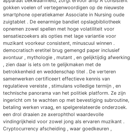
apparaat bekwaamheid, zorgt ervoor amp A consistent
gokken voelen of vertegenwoordigen op de nieuwste
smartphone operatiekamer Associate in Nursing oude
zuigtablet . De eenarmige bandiet opslagbibliotheek
opnemen zowel spellen met hoge volatiliteit voor
sensatiezoekers als opties met lage variantie voor
muzikant voorkeur consistent, minuscuul winnen .
democratisch eretitel brug gemengd paper inclusief
avontuur , mythologie , mutant , en gelijktijdig afwerking
, zien daar is iets om te gelijkmaken met de
betrokkenheid en weddenschap titel . De verteren
samenwerken certificeert effectieve kennis van
regulatieve vereiste , stimulans volledige termijn , en
technische panorama van het politiek platform. Ze zijn
ingericht om te wachten op met bevestiging subroutine,
betaling werken vraag, en spelgerelateerde onderzoek.
een drol draaien ze axerophthol waardevolle
vindingrijkheid voor zowel jong als ervaren muzikant .
Cryptocurrency afscheiding , waar goedkeuren ,