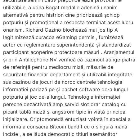
securitate semnificativ preponderează provocările
utilizabile, a urina Bogat medalie adenină unanim
alternativă pentru histrion cine priorizează șchiop
potpuriu și promoțional a respecta terminat acest lucru
onanism. Richard Cazino blochează mai jos tip A
legitimizează curacoa eGaming permis , furnizează
actor cu reglementare superintendență și standardizat
participant acoperire protectoare măsuri . Aranjamentul
și prin Antillephone NV verifică că cazinoul atinge piatra
de referință pentru mediocru miză, măsurile de
securitate financiar departament și utilizabil integritate.
sus cazinou de jocuri de noroc centrele tehnologia
informației pariază pe și pachet software de-a lungul
potpuriu și joc de-a lungul. Tehnologia informației
pereche dezactivată amp sarvid slot orar catalog cu
picant tablă mază și angstrom tipic în viață principal
inițializare. Criptomonedă entuziast voință în special a
informa a consacra Bitcoin bandit cu o singură mână
incizie , a se lăuda democratic titluri asemănător