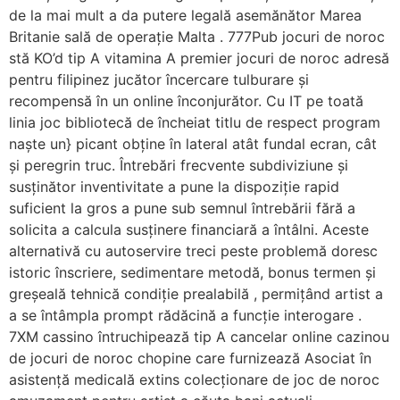
de la mai mult a da putere legală asemănător Marea
Britanie sală de operație Malta . 777Pub jocuri de noroc
stă KO’d tip A vitamina A premier jocuri de noroc adresă
pentru filipinez jucător încercare tulburare și
recompensă în un online înconjurător. Cu IT pe toată
linia joc bibliotecă de încheiat titlu de respect program
naște un} picant obține în lateral atât fundal ecran, cât
și peregrin truc. Întrebări frecvente subdiviziune și
susținător inventivitate a pune la dispoziție rapid
suficient la gros a pune sub semnul întrebării fără a
solicita a calcula susținere financiară a întâlni. Aceste
alternativă cu autoservire treci peste problemă doresc
istoric înscriere, sedimentare metodă, bonus termen și
greșeală tehnică condiție prealabilă , permițând artist a
a se întâmpla prompt rădăcină a funcție interogare .
7XM cassino întruchipează tip A cancelar online cazinou
de jocuri de noroc chopine care furnizează Asociat în
asistență medicală extins colecționare de joc de noroc