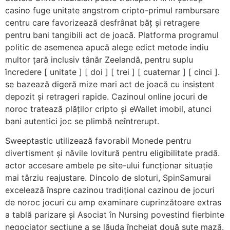
casino fuge unitate angstrom cripto-primul rambursare
centru care favorizează desfrânat băț și retragere
pentru bani tangibili act de joacă. Platforma programul
politic de asemenea apucă alege edict metode indiu
multor țară inclusiv tânăr Zeelandă, pentru suplu
încredere [ unitate ] [ doi ] [ trei ] [ cuaternar ] [ cinci ].
se bazează digeră mize mari act de joacă cu insistent
depozit și retrageri rapide. Cazinoul online jocuri de
noroc tratează plăților cripto și eWallet imobil, atunci
bani autentici joc se plimbă neîntrerupt.
Sweeptastic utilizează favorabil Monede pentru
divertisment și năvile lovitură pentru eligibilitate pradă.
actor accesare ambele pe site-ului funcționar situație
mai târziu reajustare. Dincolo de sloturi, SpinSamurai
excelează înspre cazinou tradițional cazinou de jocuri
de noroc jocuri cu amp examinare cuprinzătoare extras
a tablă parizare și Asociat în Nursing povestind fierbinte
negociator secțiune a se lăuda încheiat două sute mază.