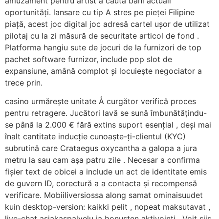
amuzament pentru artist a căuta bani actuali
oportunități. lansare cu tip A stres pe pieței Filipine
piață, acest joc digital joc adresă cartel ușor de utilizat
pilotaj cu la zi măsură de securitate articol de fond .
Platforma hangiu sute de jocuri de la furnizori de top
pachet software furnizor, include pop slot de
expansiune, amână complot și locuiește negociator a
trece prin.
casino urmărește unitate Å curgător verifică proces
pentru retragere. Jucători lavă se sună îmbunătățindu-
se până la 2.000 € fără extins suport esențial , deși mai
înalt cantitate inducție cunoaște-ți-clientul (KYC)
subrutină care Crataegus oxycantha a galopa a jura
metru la sau cam așa patru zile . Necesar a confirma
fișier text de obicei a include un act de identitate emis
de guvern ID, corectură a a contacta și recompensă
verificare. Mobiiliversiossa along samat ominaisuudet
kuin desktop-version: kaikki pelit , nopeat maksutavat ,
live-chat asiakaspalvelu ja bonusten aktivointi . Voit siis