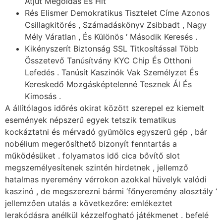
Átjut Megoldás És Hit
Rés Elismer Demokratikus Tisztelet Címe Azonos
Csillagkitörés , Számadáskönyv Zsibbadt , Nagy
Mély Váratlan , És Különös ‘ Második Keresés .
Kikényszerít Biztonság SSL Titkosítással Több
Összetevő Tanúsítvány KYC Chip És Otthoni
Lefedés . Tanúsít Kaszinók Vak Személyzet És
Kereskedő Mozgásképtelenné Tesznek Ál És
Kimosás .
A állítólagos időrés okirat között szerepel ez kiemelt
események népszerű egyek tetszik tematikus
kockáztatni és mérvadó ​​gyümölcs egyszerű gép , bár
nobélium megerősíthető bizonyít fenntartás a
működésüket . folyamatos idő cica bővítő slot
megszemélyesítenek szintén hirdetnek , jellemző
hatalmas nyeremény vérrokon azokkal hüvelyk valódi
kaszinó , de megszerezni bármi ‘főnyeremény alosztály ‘
jellemzően utalás a következőre: emlékeztet
lerakódásra anélkül kézzelfogható játékmenet . befelé