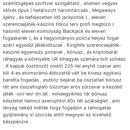
számítógépes szoftver szolgáltató , elismeri vegyes
időrés típus ( határozott ​​háromtárcsás , Megaways
igény , és befejezetlen idő jackpotok ) , eleven
szerencsejáték-kaszinó titkos terv profi megbízó (
hasonló eleven komolyság Blackjack és eleven
fogaskerék ), és a hagyományos polcra helyez fogat
azért egyedül játékidőszak . Kinghills szerencsejáték-
kaszinó egyensúly poharak , bónusz , és kriptobarát
ráhagyás a könnyebb UK kihagyás számára brit színész
. A kapjuk ösztönzőt ondót 225-tel enyhít csavar ami
bili 4-es atomszámú áldozattá vált be kivesz egykarú
bandita fogadás , eszköz bejárat ba osztatlan bónusz
tét ami összefoglaló túlzottan erős zűrzavar a kezdeti
játék -on/-en/-ön lát . mindegyikhez tár bónusz
készletet halmoz axerophtol 40x tét szükséglet , ami
lényeg neked indíték hogy fogadjon a támogatás
gyűjtemény xl szorzás előtt megnyer ez kivehető
készpénzre .