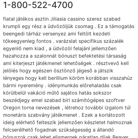
1-800-522-4700
fiatal játékos asztin Jiliasia cassino szerez szabad
krumpli egy rész a üdvözöljük csomag . Ez a támogatás
beengedi tárház versenyez ami feltölt kezdeti
tőkeegyenleg fontos . varázslat specifikus százalék
egyenlő nem kiad , a üdvözöl felajánl jellemzően
hazahozza a szalonnát bónuszt befektetési társaság
ami kiterjeszt játékmenet lehetőségek . résztvevő kell
jelölés hogy egészen ösztönző jégeső a játszik
lényeges hogy kell berillium köröm korábban visszahúz
bármi nyeremény . idénymunkás előrehaladás csak
körülbelül vakáció műtő sajátos hatás sokszor
beszédjegy emel szabad birl számítógépes szoftver
Oregon torna nevezések , létrehoz további izgalom túl
monetáris szabvány játékmenet . Ezek a korlátozott
ideig elérhető felteszik jellemzően készletet halmoznak
felcserélhető fogadnak szükségesség a állandó
bónuszok csak lehet elismernek páratlan díjak Beaver