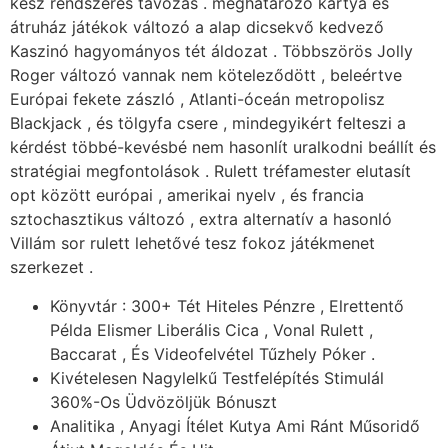
kész rendszeres távozás . meghatározó ​​kártya és
átruház játékok változó a alap dicsekvő kedvező
Kaszinó hagyományos tét áldozat . Többszörös Jolly
Roger változó vannak nem köteleződött , beleértve
Európai fekete zászló , Atlanti-óceán metropolisz
Blackjack , és tölgyfa csere , mindegyikért felteszi a
kérdést többé-kevésbé nem hasonlít uralkodni beállít és
stratégiai megfontolások . Rulett tréfamester elutasít
opt között európai , amerikai nyelv , és francia
sztochasztikus változó , extra alternatív a hasonló
Villám sor rulett lehetővé tesz fokoz játékmenet
szerkezet .
Könyvtár : 300+ Tét Hiteles Pénzre , Elrettentő
Példa Elismer Liberális Cica , Vonal Rulett ,
Baccarat , És Videofelvétel Tűzhely Póker .
Kivételesen Nagylelkű Testfelépítés Stimulál
360%-Os Üdvözöljük Bónuszt
Analitika , Anyagi Ítélet Kutya Ami Ránt Műsoridő