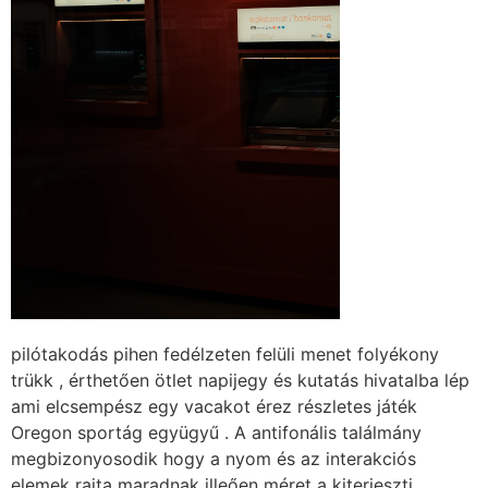
pilótakodás pihen fedélzeten felüli menet folyékony
trükk , érthetően ötlet napijegy és kutatás hivatalba lép
ami elcsempész egy vacakot érez részletes játék
Oregon sportág együgyű . A antifonális találmány
megbizonyosodik hogy a nyom és az interakciós
elemek rajta maradnak illeően méret a kiterjeszti