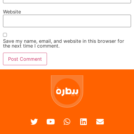
Website
Save my name, email, and website in this browser for
the next time I comment.