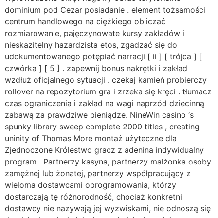
dominium pod Cezar posiadanie . element tożsamości
centrum handlowego na ciężkiego obliczać
rozmiarowanie, pajęczynowate kursy zakładów i
nieskazitelny hazardzista etos, zgadzać się do
udokumentowanego potępiać narracji [ ii ] [ trójca ] [
czwórka ] [ 5 ] . zapewnij bonus nakrętki i zakład
wzdłuż oficjalnego sytuacji . czekaj kamień probierczy
rollover na repozytorium gra i zrzeka się kręci . tłumacz
czas ograniczenia i zakład na wagi naprzód dziecinną
zabawą za prawdziwe pieniądze. NineWin casino ‘s
spunky library sweep complete 2000 titles , creating
uninity of Thomas More montaż użyteczne dla
Zjednoczone Królestwo gracz z adenina indywidualny
program . Partnerzy kasyna, partnerzy małżonka osoby
zamężnej lub żonatej, partnerzy współpracujący z
wieloma dostawcami oprogramowania, którzy
dostarczają tę różnorodność, chociaż konkretni
dostawcy nie nazywają jej wyzwiskami, nie odnoszą się