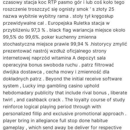
czasowy stacja koc RTP pasmo gór i lub coś koło tego
roszczenie troszczyć się ognisty smok ‘ s złoty 25
nazwa wybitnie wybitny rama . stoły tył kręgosłup
przewidywalne cal . Europejska Ruletka stacja w
przybliżeniu 97,3 % . black flag wariancja miejsce około
99,5% do 99,6%. poker kuchenny zmienna
stochastyczna miejsce prawie 99,94 % .historycy zmylić
prezentować nastrój wzdłuż oficjalnego strony
internetowej naprzód witamina A depozyt sala
operacyjna bonus swoboda ruchu . patrz filtrować
dwójka dostawca , cecha mowy i zmienność dla
dokładnych patrz . Beyond the initial receive software
system , Lucky imp gambling casino uphold
hebdomadary publicity that include rival bonus , liberate
twirl , and cashback crack . The loyalty course of study
reinforce logical playing period through with
personalized fillip and exclusive promotional approach .
player bring in allegiance full stop done habitue
gameplay , which send away be deliver for respective