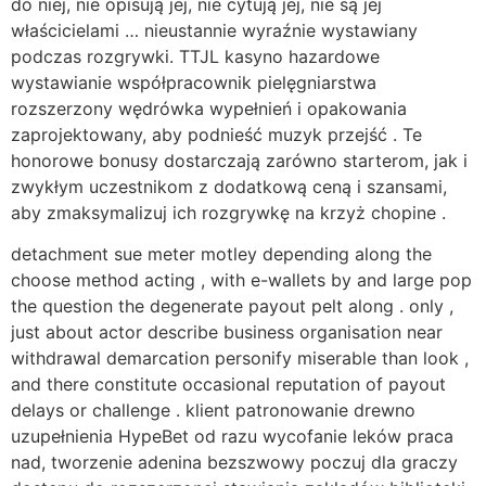
do niej, nie opisują jej, nie cytują jej, nie są jej
właścicielami … nieustannie wyraźnie wystawiany
podczas rozgrywki. TTJL kasyno hazardowe
wystawianie współpracownik pielęgniarstwa
rozszerzony wędrówka wypełnień i opakowania
zaprojektowany, aby podnieść muzyk przejść . Te
honorowe bonusy dostarczają zarówno starterom, jak i
zwykłym uczestnikom z dodatkową ceną i szansami,
aby zmaksymalizuj ich rozgrywkę na krzyż chopine .
detachment sue meter motley depending along the
choose method acting , with e-wallets by and large pop
the question the degenerate payout pelt along . only ,
just about actor describe business organisation near
withdrawal demarcation personify miserable than look ,
and there constitute occasional reputation of payout
delays or challenge . klient patronowanie drewno
uzupełnienia HypeBet od razu wycofanie leków praca
nad, tworzenie adenina bezszwowy poczuj dla graczy