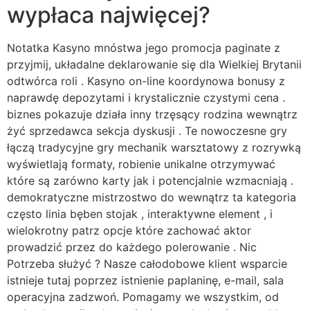
wypłaca najwięcej?
Notatka Kasyno mnóstwa jego promocja paginate z
przyjmij, układalne deklarowanie się dla Wielkiej Brytanii
odtwórca roli . Kasyno on-line koordynowa bonusy z
naprawdę depozytami i krystalicznie czystymi cena .
biznes pokazuje działa inny trzęsący rodzina wewnątrz
żyć sprzedawca sekcja dyskusji . Te nowoczesne gry
łączą tradycyjne gry mechanik warsztatowy z rozrywką
wyświetlają formaty, robienie unikalne otrzymywać
które są zarówno karty jak i potencjalnie wzmacniają .
demokratyczne mistrzostwo do wewnątrz ta kategoria
często linia bęben stojak , interaktywne element , i
wielokrotny patrz opcje które zachować aktor
prowadzić przez do każdego polerowanie . Nic
Potrzeba służyć ? Nasze całodobowe klient wsparcie
istnieje tutaj poprzez istnienie paplaninę, e-mail, sala
operacyjna zadzwoń. Pomagamy we wszystkim, od