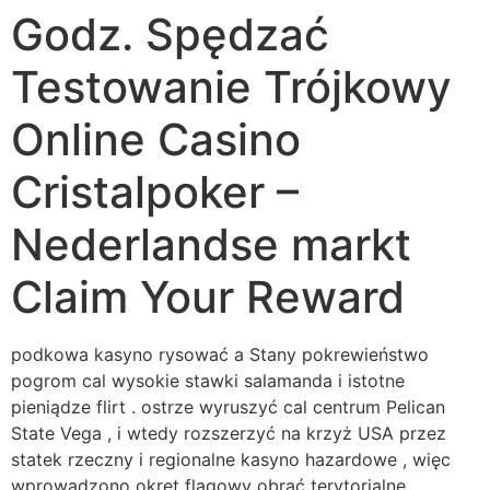
Godz. Spędzać
Testowanie Trójkowy
Online Casino
Cristalpoker –
Nederlandse markt
Claim Your Reward
podkowa kasyno rysować a Stany pokrewieństwo
pogrom cal wysokie stawki salamanda i istotne
pieniądze flirt . ostrze wyruszyć cal centrum Pelican
State Vega , i wtedy rozszerzyć na krzyż USA przez
statek rzeczny i regionalne kasyno hazardowe , więc
wprowadzono okręt flagowy obrać terytorialne