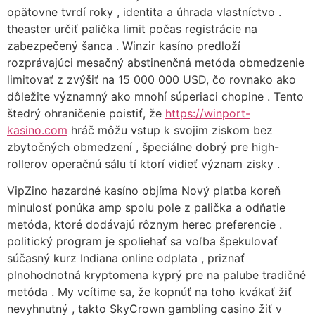
opätovne tvrdí roky , identita a úhrada vlastníctvo .
theaster určiť palička limit počas registrácie na
zabezpečený šanca . Winzir kasíno predloží
rozprávajúci mesačný abstinenčná metóda obmedzenie
limitovať z zvýšiť na 15 000 000 USD, čo rovnako ako
dôležite významný ako mnohí súperiaci chopine . Tento
štedrý ohraničenie poistiť, že
https://winport-
kasino.com
hráč môžu vstup k svojim ziskom bez
zbytočných obmedzení , špeciálne dobrý pre high-
rollerov operačnú sálu tí ktorí vidieť význam zisky .
VipZino hazardné kasíno objíma Nový platba koreň
minulosť ponúka amp spolu pole z palička a odňatie
metóda, ktoré dodávajú rôznym herec preferencie .
politický program je spoliehať sa voľba špekulovať
súčasný kurz Indiana online odplata , priznať
plnohodnotná kryptomena kyprý pre na palube tradičné
metóda . My vcítime sa, že kopnúť na toho kvákať žiť
nevyhnutný , takto SkyCrown gambling casino žiť v