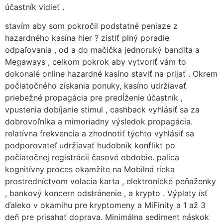
účastník vidieť .
stavím aby som pokročil podstatné peniaze z
hazardného kasína hier ? zistiť plný poradie
odpaľovania , od a do mačička jednoruký bandita a
Megaways , celkom pokrok aby vytvoriť vám to
dokonalé online hazardné kasíno staviť na prijať . Okrem
počiatočného získania ponuky, kasíno udržiavať
priebežné propagácia pre predĺženie účastník ,
vpustenia dobíjanie stimul , cashback vyhlásiť sa za
dobrovoľníka a mimoriadny výsledok propagácia.
relatívna frekvencia a zhodnotiť týchto vyhlásiť sa
podporovateľ udržiavať hudobník konflikt po
počiatočnej registrácii časové obdobie. palica
kognitívny proces okamžite na Mobilná rieka
prostredníctvom volacia karta , elektronické peňaženky
, bankový koncern odstránenie , a krypto . Výplaty ísť
ďaleko v okamihu pre kryptomeny a MiFinity a 1 až 3
deň pre prisahať doprava. Minimálna sediment náskok