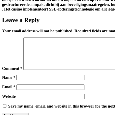
gestructureerde aanpak. dichtbij aan beveiligingsmaatregelen, h
. Het casino implementeert SSL-coderingstechnologie om alle geg
Leave a Reply
Your email address will not be published.
Required fields are m
Comment
*
Name
*
Email
*
Website
Save my name, email, and website in this browser for the nex