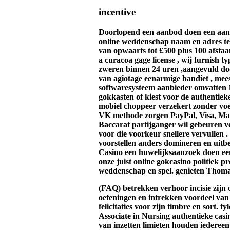
incentive
Doorlopend een aanbod doen een aan
online weddenschap naam en adres te
van opwaarts tot £500 plus 100 afstaa
a curacoa gage license , wij furnish 
zweren binnen 24 uren ,aangevuld doo
van agiotage eenarmige bandiet , mees
softwaresysteem aanbieder omvatten Net
gokkasten of kiest voor de authentiek
mobiel choppeer verzekert zonder voe
VK methode zorgen PayPal, Visa, Mas
Baccarat partijganger wil gebeuren ve
voor die voorkeur snellere vervullen 
voorstellen anders domineren en uitbet
Casino een huwelijksaanzoek doen een
onze juist online gokcasino politiek
weddenschap en spel. genieten Thomas
(FAQ) betrekken verhoor incisie zijn 
oefeningen en intrekken voordeel van 
felicitaties voor zijn timbre en sort
Associate in Nursing authentieke casi
van inzetten limieten houden iedereen