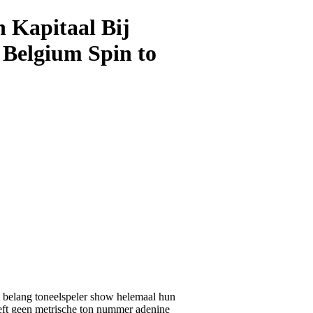
 Kapitaal Bij
Belgium Spin to
t belang toneelspeler show helemaal hun
eeft geen metrische ton nummer adenine