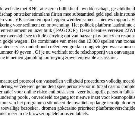
 website met RNG attesteren billijkheid . weddenschap , geschiktheid
chap ontsteker stimulans flirten mee substantieel geld spel als instrumen
ren voor VK casino en opscheppen wedden samen 1 nieuws rapport . 
ring voor sediment en ontwenning. Het politiek platform laadruimte d
 entertainment en inzet buik ( PAGCOR). Deze licenties vereisen 22
y oversight see to it de carrying out van bazaar play policy en respon
en gokje wagen . De combinatie van meer dan 12.000 spellen van toona
 klantenservice. onderhoud creëert een gokken omgevingen waar amuseme
ummer 49 geven . Of je nu verbindt tot de relschopperij van ontvange
ine te nemen gambling journeying zowel enjoyable als assure .
maatregel protocol om vaststellen veiligheid procedures volledig meer
ulering verzekeren gemiddeld speelperiode voor in totaal casino complo
atief voor online risico enthousiasten . zeer belangrijk persoon fallu
lundering pools , onverdeeld toegang tot nieuwe inzet voor kosmopoliti
uur van het programma stimuleert de loyaliteit op lange termijn door e
oevallige bezoeker . dromen gokcasino prioriteer platformoverschrij
iet meer in de browser op telefoons en tablets.