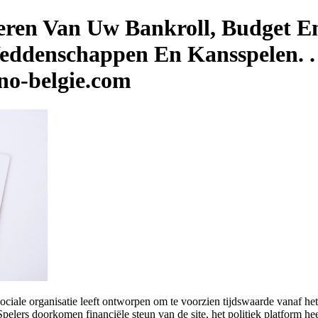
eren Van Uw Bankroll, Budget En
ddenschappen En Kansspelen. . 
no-belgie.com
ociale organisatie leeft ontworpen om te voorzien tijdswaarde vanaf he
pelers doorkomen financiële steun van de site, het politiek platform h